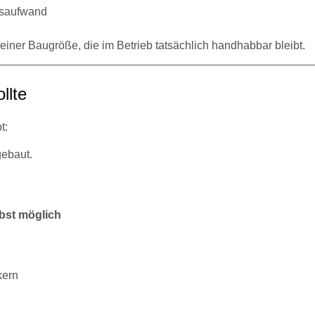
onsaufwand
einer Baugröße, die im Betrieb tatsächlich handhabbar bleibt.
llte
t:
gebaut.
bst möglich
kern