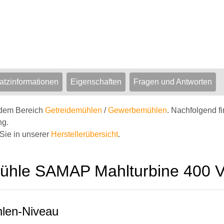
atzinformationen
Eigenschaften
Fragen und Antworten
s dem Bereich
Getreidemühlen
/
Gewerbemühlen
. Nachfolgend f
ng.
Sie in unserer
Herstellerübersicht
.
ühle SAMAP Mahlturbine 400 V
len-Niveau