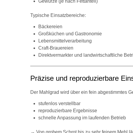
Gewürze (je nach Fettanteil)
Typische Einsatzbereiche:
Bäckereien
Großküchen und Gastronomie
Lebensmittelverarbeitung
Craft-Brauereien
Direktvermarkter und landwirtschaftliche Bet
Präzise und reproduzierbare Eins
Der Mahlgrad wird über ein fein abgestimmtes Ge
stufenlos verstellbar
reproduzierbare Ergebnisse
schnelle Anpassung im laufenden Betrieb
→ Von grobem Schrot bis zu sehr feinem Mehl läss