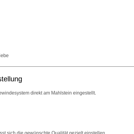
riebe
tellung
windesystem direkt am Mahlstein eingestellt.
t sich die gewünschte Qualität gezielt einstellen.