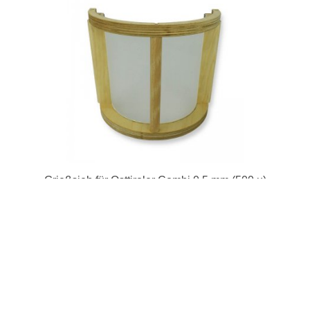
Grießsieb für Osttiroler Combi 0,5 mm (500 µ)
105,95 €
Details